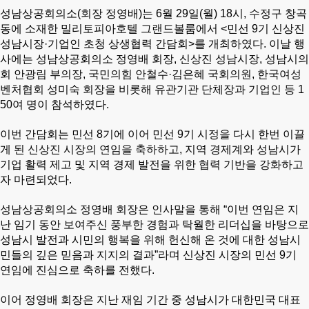
성남상공회의소(회장 정영배)는 6월 29일(월) 18시, 수정구 창곡
동에 소재한 밀리토피아호텔 그랜드볼룸에서 <민선 9기 신상진
성남시장·기업인 초청 상생협력 간담회>를 개최하였다.
이날 행
사에는 성남상공회의소 정영배 회장, 신상진 성남시장, 성남시의
회 안광림 부의장, 국민의힘 안철수·김은혜 국회의원, 한국여성
벤처협회 성미숙 회장을 비롯해 유관기관 단체장과 기업인 등 1
50여 명이 참석하였다.
이번 간담회는 민선 8기에 이어 민선 9기 시정을 다시 한번 이끌
게 된 신상진 시장의 연임을 축하하고, 지역 경제계와 성남시가
기업 활력 제고 및 지역 경제 발전을 위한 협력 기반을 강화하고
자 마련되었다.
성남상공회의소 정영배 회장은 인사말을 통해 “이번 연임은 지
난 임기 동안 보여주신 풍부한 경험과 탁월한 리더십을 바탕으로
성남시 발전과 시민의 행복을 위해 헌신해 온 것에 대한 성남시
민들의 깊은 믿음과 지지의 결과”라며 신상진 시장의 민선 9기
연임에 진심으로 축하를 전했다.
이어 정영배 회장은 지난 재임 기간 중 성남시가 대한민국 대표