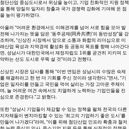
첨단산업 중심도시로서 위상을 높이고, 기업 친화적인 지원 정책
을 통해 양질의 일자리 창출과 국가 경쟁력 강화에 기여해 온 점
을 높이 평가하였다.
아울러 “어려운 환경에서도 이해관계를 넘어 서로 힘을 모아 발
전해 나가자는 뜻을 담은 ‘동주공제(同舟共濟)’의 동반성장”을 강
조하며, “신상진 시장께서 앞으로 소통과 화합의 리더십으로 미
래산업 육성과 지역경제 활성화 등 공동의 목표를 향해 나아간다
면, 성남시가 대한민국에서 재정자립도 1위를 굳건히 지키며 도
약하는 선도 도시로 우뚝 설 것”이라고 전했다.
신상진 시장은 답사를 통해 “이번 연임은 성남시의 수많은 숙제
를 해결하라고 한 번 더 기회를 주신 것이라 생각한다.”면서, “기
업은 일자리를 만들고 국민을 먹여 살리는 가장 고마운 주체이
며, 늘 어려운 여건 속에서도 치열하게 노력하는 기업인들을 진
심으로 존경한다.”고 밝혔다.
또한 “성남시 기업들이 체감할 수 있는 정책을 펼쳐 전국의 다른
지자체들이 벤치마킹할 수 있는 ‘최고의 기업하기 좋은 도시’를
만들어 나가겠다”라며, “이를 위해 첨단산업 인프라 확충과 철저
한 능력 중심의 인사, 중소기업 지원 등을 통해 실질적인 정책을