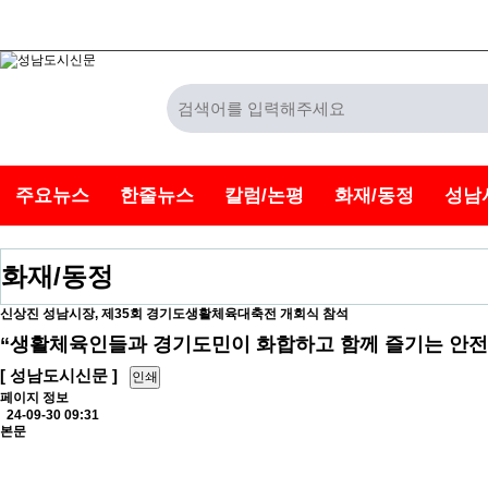
주요뉴스
한줄뉴스
칼럼/논평
화재/동정
성남
화재/동정
신상진 성남시장, 제35회 경기도생활체육대축전 개회식 참석
“생활체육인들과 경기도민이 화합하고 함께 즐기는 안전
[ 성남도시신문 ]
인쇄
페이지 정보
24-09-30 09:31
본문