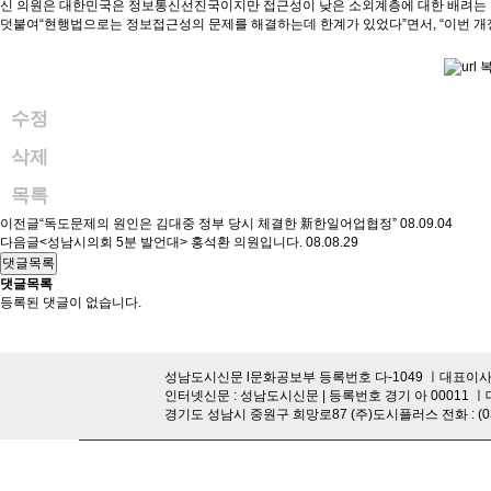
신 의원은 대한민국은 정보통신선진국이지만 접근성이 낮은 소외계층에 대한 배려는 아
덧붙여“현행법으로는 정보접근성의 문제를 해결하는데 한계가 있었다”면서, “이번 개
수정
삭제
목록
이전글
“독도문제의 원인은 김대중 정부 당시 체결한 新한일어업협정”
08.09.04
다음글
<성남시의회 5분 발언대> 홍석환 의원입니다.
08.08.29
댓글목록
댓글목록
등록된 댓글이 없습니다.
성남도시신문 l문화공보부 등록번호 다-1049 ㅣ대표이사·발행
인터넷신문 : 성남도시신문 | 등록번호 경기 아 00011 ㅣ
경기도 성남시 중원구 희망로87 (주)도시플러스 전화 : (031)755