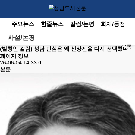
주요뉴스
한줄뉴스
칼럼/논평
화재/동정
사설/논평
목록
(발행인 칼럼) 성남 민심은 왜 신상진을 다시 선택했나
페이지 정보
26-06-04 14:33
0
본문