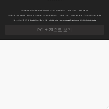
성남도시신문 l문화공보부 등록번호 다-1049 ㅣ대표이사·발행·편집인 : 김종관 ㅣ 창간 : 1989년 4월 19일
인터넷신문 : 성남도시신문 | 등록번호 경기 아 00011 ㅣ대표이사·발행·편집인 : 김종관 ㅣ 창간 : 2005년 10월 21일 ㅣ청소년보호책임자 : 김종관
경기도 성남시 중원구 희망로87:(주)도시플러스 전화 : (031)755-9669, e-mail: press8214@hanafos.com 법인사업자 660-81-00228
PC 버전으로 보기