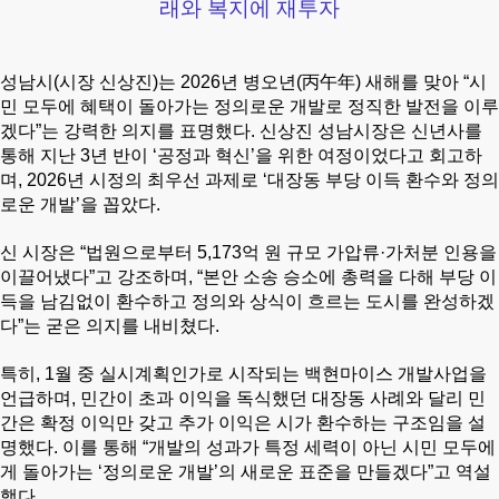
래와 복지에 재투자
성남시(시장 신상진)는 2026년 병오년(丙午年) 새해를 맞아 “시
민 모두에 혜택이 돌아가는 정의로운 개발로 정직한 발전을 이루
겠다”는 강력한 의지를 표명했다.
신상진 성남시장은 신년사를
통해 지난 3년 반이 ‘공정과 혁신’을 위한 여정이었다고 회고하
며, 2026년 시정의 최우선 과제로 ‘대장동 부당 이득 환수와 정의
로운 개발’을 꼽았다.
신 시장은 “법원으로부터 5,173억 원 규모 가압류·가처분 인용을
이끌어냈다”고 강조하며, “본안 소송 승소에 총력을 다해 부당 이
득을 남김없이 환수하고 정의와 상식이 흐르는 도시를 완성하겠
다”는 굳은 의지를 내비쳤다.
특히, 1월 중 실시계획인가로 시작되는 백현마이스 개발사업을
언급하며, 민간이 초과 이익을 독식했던 대장동 사례와 달리 민
간은 확정 이익만 갖고 추가 이익은 시가 환수하는 구조임을 설
명했다. 이를 통해 “개발의 성과가 특정 세력이 아닌 시민 모두에
게 돌아가는 ‘정의로운 개발’의 새로운 표준을 만들겠다”고 역설
했다.