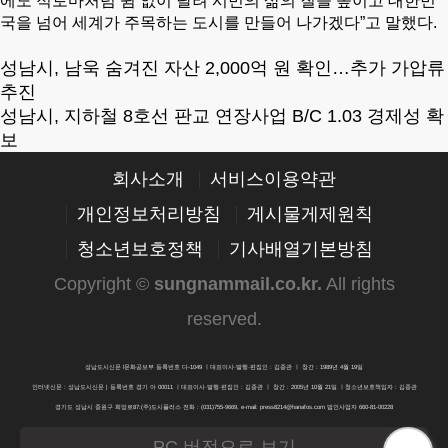
에도 적토마처럼 쉼 없이 달려 시민의 삶의 질을 높이고 대한민
국을 넘어 세계가 주목하는 도시를 만들어 나가겠다”고 말했다.
성남시, 남욱 숨겨진 자산 2,000억 원 확인…추가 가압류
추진
성남시, 지하철 8호선 판교 연장사업 B/C 1.03 경제성 확
보
회사소개
서비스이용약관
개인정보처리방침
게시물게제원칙
청소년보호정책
기사배열기본방침
Copyright ©
sungnammail.co.kr
.
All rights
reserved.
성남도시신문 l문화공보부 등록번호 다-1049 ㅣ대표이사·발행·편집인 : 김종관 ㅣ 창간 : 1989년 4월 19일
인터넷신문 : 성남도시신문 | 등록번호 경기 아 00011 ㅣ대표이사·발행·편집인 : 김종관 ㅣ 창간 : 2005년 10월 21일 ㅣ청소년보호책임자 : 김종관
경기도 성남시 중원구 희망로87:(주)도시플러스 전화 : (031)755-9669, e-mail: press8214@hanafos.com 법인사업자 660-81-00228
PC 버전으로 보기