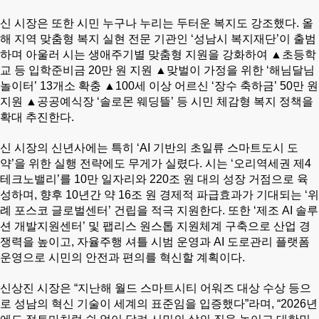
신 시장은 또한 시민 누구나 누리는 두터운 복지도 강조했다. 올
해 지역 맞춤형 복지 실현 전문 기관인 ‘성남시 복지재단’이 출범
하며 아울러 시는 생애주기별 맞춤형 지원을 강화하여 ▲초등학
교 등 입학준비금 20만 원 지원 ▲맞벌이 가정을 위한 ‘해님달님
놀이터’ 13개소 확충 ▲100세 이상 어르신 ‘장수 축하금’ 50만 원
지원 ▲공공예식장 ‘솔로몬 웨딩뜰’ 등 시민 체감형 복지 정책을
확대 추진한다.
신 시장의 신년사에는 특히 ‘AI 기반의 초일류 스마트도시 도
약’을 위한 실행 전략에도 무게가 실렸다. 시는 ‘오리역세권 제4
테크노밸리’를 10만 일자리와 220조 원 대의 성장 거점으로 육
성하며, 향후 10년간 약 16조 원 경제적 파급효과가 기대되는 ‘위
례 포스코 글로벌센터’ 건립을 적극 지원한다. 또한 ‘제조 AI 솔루
션 개발지원센터’ 및 팹리스 원스톱 지원체계 구축으로 산업 경
쟁력을 높이고, 자율주행 셔틀 시범 운영과 AI 도로관리 플랫폼
운영으로 시민의 안전과 편의를 혁신할 계획이다.
신상진 시장은 “지난해 월드 스마트시티 어워즈 대상 수상 등으
로 성남의 혁신 기술이 세계의 표준임을 입증했다”라며, “2026년