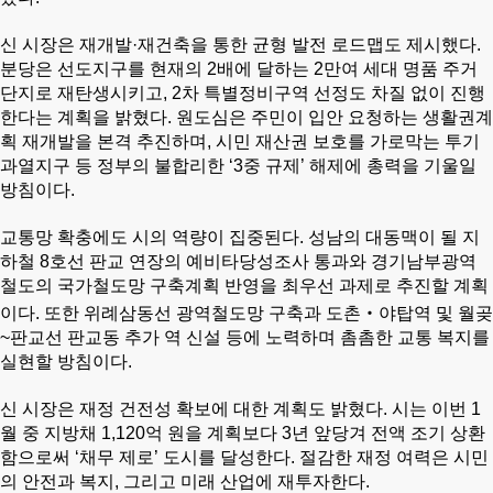
신 시장은 재개발·재건축을 통한 균형 발전 로드맵도 제시했다.
분당은 선도지구를 현재의 2배에 달하는 2만여 세대 명품 주거
단지로 재탄생시키고, 2차 특별정비구역 선정도 차질 없이 진행
한다는 계획을 밝혔다. 원도심은 주민이 입안 요청하는 생활권계
획 재개발을 본격 추진하며, 시민 재산권 보호를 가로막는 투기
과열지구 등 정부의 불합리한 ‘3중 규제’ 해제에 총력을 기울일
방침이다.
교통망 확충에도 시의 역량이 집중된다. 성남의 대동맥이 될 지
하철 8호선 판교 연장의 예비타당성조사 통과와 경기남부광역
철도의 국가철도망 구축계획 반영을 최우선 과제로 추진할 계획
이다. 또한 위례삼동선 광역철도망 구축과 도촌‧야탑역 및 월곶
~판교선 판교동 추가 역 신설 등에 노력하며 촘촘한 교통 복지를
실현할 방침이다.
신 시장은 재정 건전성 확보에 대한 계획도 밝혔다. 시는 이번 1
월 중 지방채 1,120억 원을 계획보다 3년 앞당겨 전액 조기 상환
함으로써 ‘채무 제로’ 도시를 달성한다. 절감한 재정 여력은 시민
의 안전과 복지, 그리고 미래 산업에 재투자한다.