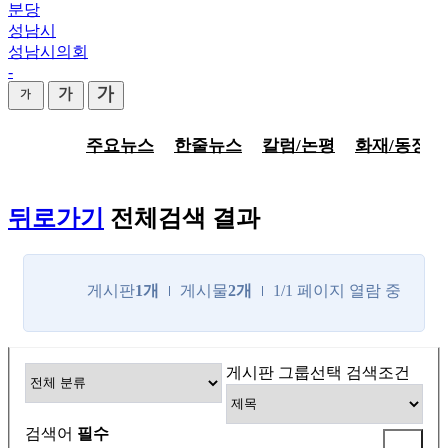
분당
성남시
성남시의회
-
주요뉴스
한줄뉴스
칼럼/논평
화재/동정
뒤로가기
전체검색 결과
게시판
1개
게시물
2개
1/1 페이지 열람 중
게시판 그룹선택
검색조건
검색어
필수