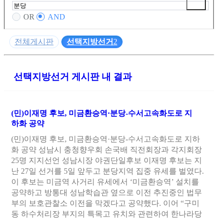
OR
AND
전체게시판
선택지방선거
2
선택지방선거 게시판 내 결과
(민)이재명 후보, 미금환승역·
분당
-수서고속화도로 지
하화 공약
(민)이재명 후보, 미금환승역·분당-수서고속화도로 지하
화 공약 성남시 충청향우회 손국배 직전회장과 각지회장
25명 지지선언 성남시장 야권단일후보 이재명 후보는 지
난 27일 선거를 5일 앞두고 분당지역 집중 유세를 벌였다.
이 후보는 미금역 사거리 유세에서 ‘미금환승역’ 설치를
공약하고 방통대 성남학습관 옆으로 이전 추진중인 법무
부의 보호관찰소 이전을 막겠다고 공약했다. 이어 “구미
동 하수처리장 부지의 특목고 유치와 관련하여 한나라당