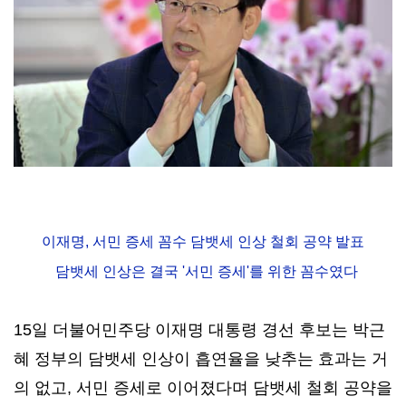
이재명, 서민 증세 꼼수 담뱃세 인상 철회 공약 발표
담뱃세 인상은 결국 '서민 증세'를 위한 꼼수였다
15일 더불어민주당 이재명 대통령 경선 후보는 박근
혜 정부의 담뱃세 인상이 흡연율을 낮추는 효과는 거
의 없고, 서민 증세로 이어졌다며 담뱃세 철회 공약을