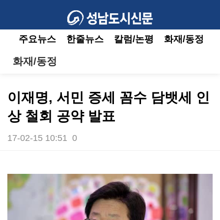
주요뉴스
한줄뉴스
칼럼/논평
화재/동정
화재/동정
이재명, 서민 증세 꼼수 담뱃세 인
상 철회 공약 발표
17-02-15 10:51
0
본문