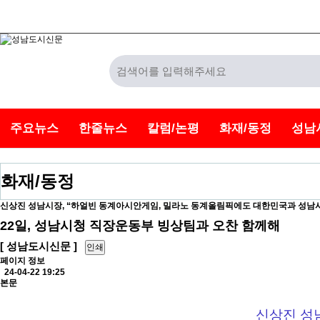
주요뉴스
한줄뉴스
칼럼/논평
화재/동정
성남
화재/동정
신상진 성남시장, “하얼빈 동계아시안게임, 밀라노 동계올림픽에도 대한민국과 성남
22일, 성남시청 직장운동부 빙상팀과 오찬 함께해
[ 성남도시신문 ]
인쇄
페이지 정보
24-04-22 19:25
본문
신상진 성