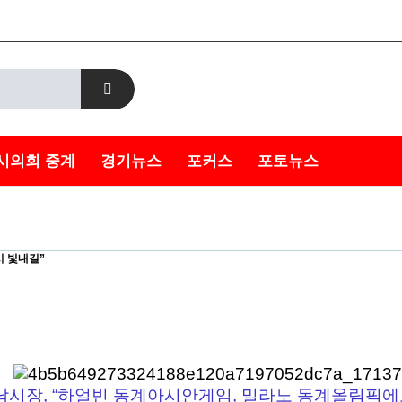
시의회 중계
경기뉴스
포커스
포토뉴스
시 빛내길”
남시장, “하얼빈 동계아시안게임, 밀라노 동계올림픽에