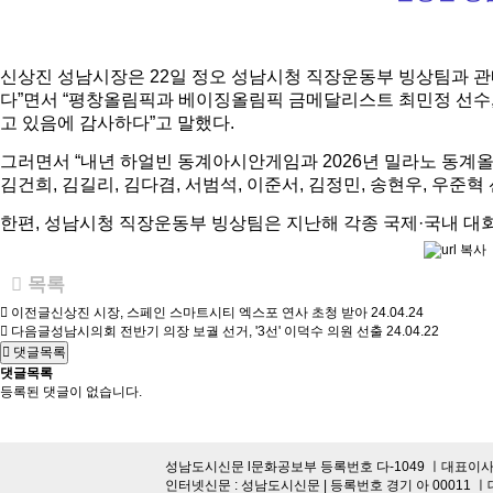
신상진 성남시장은 22일 정오 성남시청 직장운동부 빙상팀과 관
다”면서 “평창올림픽과 베이징올림픽 금메달리스트 최민정 선수,
고 있음에 감사하다”고 말했다.
그러면서 “내년 하얼빈 동계아시안게임과 2026년 밀라노 동계
김건희, 김길리, 김다겸, 서범석, 이준서, 김정민, 송현우, 우준혁
한편, 성남시청 직장운동부 빙상팀은 지난해 각종 국제·국내 대회에서
목록
이전글
신상진 시장, 스페인 스마트시티 엑스포 연사 초청 받아
24.04.24
다음글
성남시의회 전반기 의장 보궐 선거, '3선' 이덕수 의원 선출
24.04.22
댓글목록
댓글목록
등록된 댓글이 없습니다.
성남도시신문 l문화공보부 등록번호 다-1049 ㅣ대표이사·발행
인터넷신문 : 성남도시신문 | 등록번호 경기 아 00011 ㅣ