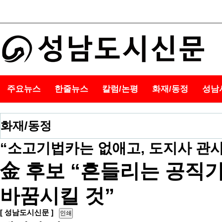
주요뉴스
한줄뉴스
칼럼/논평
화재/동정
성남
화재/동정
“소고기법카는 없애고, 도지사 관사는
金 후보 “흔들리는 공직기
바꿈시킬 것”
[ 성남도시신문 ]
인쇄